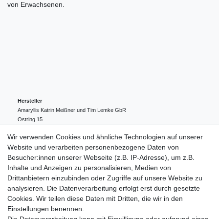
von Erwachsenen.
Hersteller
Amaryllis Katrin Meißner und Tim Lemke GbR
Ostring
15
24354
Kosel
Deutschland
Wir verwenden Cookies und ähnliche Technologien auf unserer
004943548099856
Website und verarbeiten personenbezogene Daten von
amaryllis-eckernfoerde@t-online.de
EU-Verantwortlicher
Besucher:innen unserer Webseite (z.B. IP-Adresse), um z.B.
Amaryllis Katrin Meißner und Tim Lemke GbR
Inhalte und Anzeigen zu personalisieren, Medien von
Ostring
15
Drittanbietern einzubinden oder Zugriffe auf unsere Website zu
24354
Kosel
Deutschland
analysieren. Die Datenverarbeitung erfolgt erst durch gesetzte
004943548099856
Cookies. Wir teilen diese Daten mit Dritten, die wir in den
amaryllis-eckernfoerde@t-online.de
Einstellungen benennen.