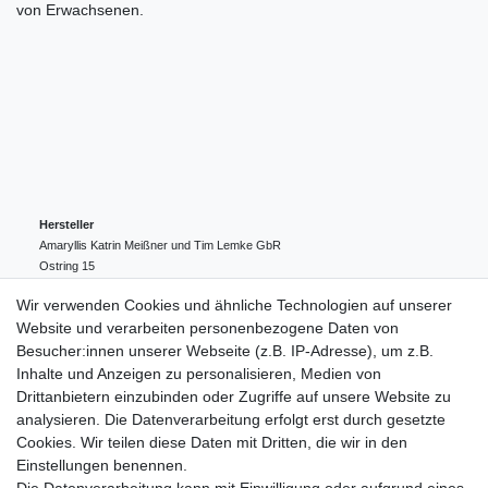
von Erwachsenen.
Hersteller
Amaryllis Katrin Meißner und Tim Lemke GbR
Ostring
15
24354
Kosel
Deutschland
Wir verwenden Cookies und ähnliche Technologien auf unserer
004943548099856
Website und verarbeiten personenbezogene Daten von
amaryllis-eckernfoerde@t-online.de
EU-Verantwortlicher
Besucher:innen unserer Webseite (z.B. IP-Adresse), um z.B.
Amaryllis Katrin Meißner und Tim Lemke GbR
Inhalte und Anzeigen zu personalisieren, Medien von
Ostring
15
Drittanbietern einzubinden oder Zugriffe auf unsere Website zu
24354
Kosel
Deutschland
analysieren. Die Datenverarbeitung erfolgt erst durch gesetzte
004943548099856
Cookies. Wir teilen diese Daten mit Dritten, die wir in den
amaryllis-eckernfoerde@t-online.de
Einstellungen benennen.