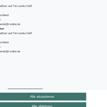
 Meißner und Tim Lemke GbR
schland
6
oerde@t-online.de
cher
 Meißner und Tim Lemke GbR
schland
6
oerde@t-online.de
ht
Kontakt
Vertrag widerrufen
Alle akzeptieren
Alle ablehnen