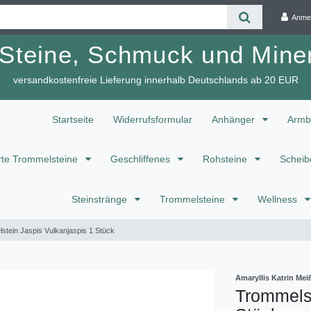
Anme
 Steine, Schmuck und Miner
versandkostenfreie Lieferung innerhalb Deutschlands ab 20 EUR
Startseite
Widerrufsformular
Anhänger
Armb
te Trommelsteine
Geschliffenes
Rohsteine
Scheib
Steinstränge
Trommelsteine
Wellness
stein Jaspis Vulkanjaspis 1 Stück
Amaryllis Katrin M
Trommelst