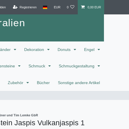
lden
Registrieren
EUR
0
0,00 EUR
alien
änder
Dekoration
Donuts
Engel
ensteine
Schmuck
Schmuckgestaltung
Zubehör
Bücher
Sonstige andere Artikel
eißner und Tim Lemke GbR
ein Jaspis Vulkanjaspis 1