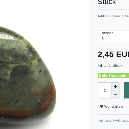
Stück
Artikelnummer
1151
GRÖSSE
2,45 E
Inhalt
1
Stück
Sofort versandfer
Wunschliste
* inkl. ges. MwSt. zzgl.