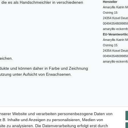
Hersteller
e, die es als Handschmeichler in verschiedenen
Amaryllis Katrin
Ostring
15
24354
Kosel
Deut
00494354809985
amaryllis-eckernf
EU-Verantwortli
Amaryllis Katrin
Ostring
15
24354
Kosel
Deut
00494354809985
eichen.
amaryllis-eckernf
odukte und können daher in Farbe und Zeichnung
nutzung unter Aufsicht von Erwachsenen.
Impressum
Daten­schutz­erklärung
AGB
Widerrufs­rec
unserer Website und verarbeiten personenbezogene Daten von
.B. Inhalte und Anzeigen zu personalisieren, Medien von
ite zu analysieren. Die Datenverarbeitung erfolgt erst durch