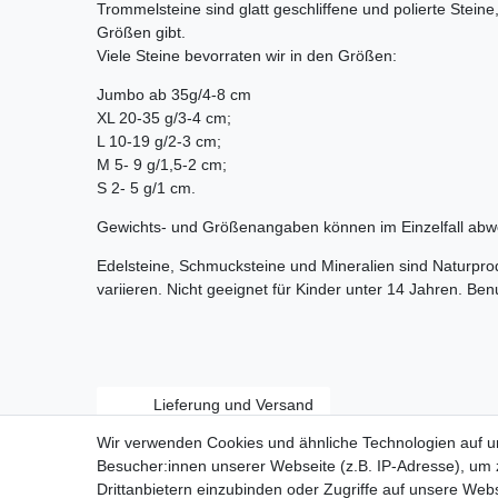
Trommelsteine sind glatt geschliffene und polierte Stein
Größen gibt.
Viele Steine bevorraten wir in den Größen:
Jumbo ab 35g/4-8 cm
XL 20-35 g/3-4 cm;
L 10-19 g/2-3 cm;
M 5- 9 g/1,5-2 cm;
S 2- 5 g/1 cm.
Gewichts- und Größenangaben können im Einzelfall abw
Edelsteine, Schmucksteine und Mineralien sind Naturpr
variieren. Nicht geeignet für Kinder unter 14 Jahren. Be
Lieferung und Versand
Wir verwenden Cookies und ähnliche Technologien auf 
Besucher:innen unserer Webseite (z.B. IP-Adresse), um z
Drittanbietern einzubinden oder Zugriffe auf unsere Webs