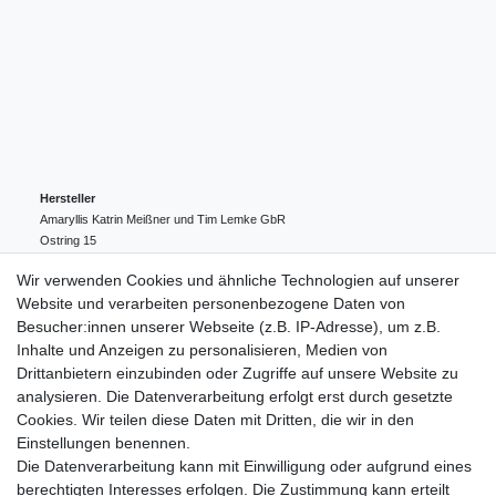
Hersteller
Amaryllis Katrin Meißner und Tim Lemke GbR
Ostring
15
24354
Kosel
Deutschland
Wir verwenden Cookies und ähnliche Technologien auf unserer
004943548099856
Website und verarbeiten personenbezogene Daten von
amaryllis-eckernfoerde@t-online.de
EU-Verantwortlicher
Besucher:innen unserer Webseite (z.B. IP-Adresse), um z.B.
Amaryllis Katrin Meißner und Tim Lemke GbR
Inhalte und Anzeigen zu personalisieren, Medien von
Ostring
15
Drittanbietern einzubinden oder Zugriffe auf unsere Website zu
24354
Kosel
Deutschland
analysieren. Die Datenverarbeitung erfolgt erst durch gesetzte
004943548099856
Cookies. Wir teilen diese Daten mit Dritten, die wir in den
amaryllis-eckernfoerde@t-online.de
Einstellungen benennen.
Die Datenverarbeitung kann mit Einwilligung oder aufgrund eines
berechtigten Interesses erfolgen. Die Zustimmung kann erteilt