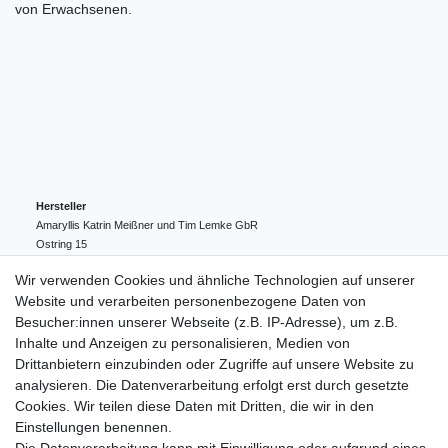
von Erwachsenen.
Hersteller
Amaryllis Katrin Meißner und Tim Lemke GbR
Ostring
15
24354
Kosel
Deutschland
Wir verwenden Cookies und ähnliche Technologien auf unserer
004943548099856
Website und verarbeiten personenbezogene Daten von
amaryllis-eckernfoerde@t-online.de
EU-Verantwortlicher
Besucher:innen unserer Webseite (z.B. IP-Adresse), um z.B.
Amaryllis Katrin Meißner und Tim Lemke GbR
Inhalte und Anzeigen zu personalisieren, Medien von
Ostring
15
Drittanbietern einzubinden oder Zugriffe auf unsere Website zu
24354
Kosel
Deutschland
analysieren. Die Datenverarbeitung erfolgt erst durch gesetzte
004943548099856
Cookies. Wir teilen diese Daten mit Dritten, die wir in den
amaryllis-eckernfoerde@t-online.de
Einstellungen benennen.