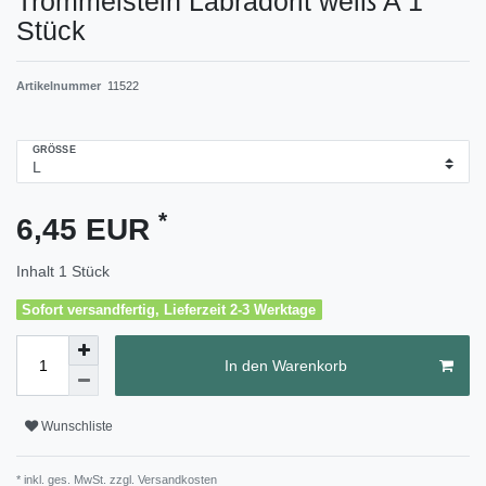
Trommelstein Labradorit weiß A 1
Stück
Artikelnummer
11522
GRÖSSE
*
6,45 EUR
Inhalt
1
Stück
Sofort versandfertig, Lieferzeit 2-3 Werktage
In den Warenkorb
Wunschliste
* inkl. ges. MwSt. zzgl.
Versandkosten