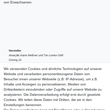
von Erwachsenen.
Hersteller
Amaryllis Katrin Meißner und Tim Lemke GbR
Ostring
15
24354
Kosel
Deutschland
Wir verwenden Cookies und ähnliche Technologien auf unserer
004943548099856
Website und verarbeiten personenbezogene Daten von
amaryllis-eckernfoerde@t-online.de
EU-Verantwortlicher
Besucher:innen unserer Webseite (z.B. IP-Adresse), um z.B.
Amaryllis Katrin Meißner und Tim Lemke GbR
Inhalte und Anzeigen zu personalisieren, Medien von
Ostring
15
Drittanbietern einzubinden oder Zugriffe auf unsere Website zu
24354
Kosel
Deutschland
analysieren. Die Datenverarbeitung erfolgt erst durch gesetzte
004943548099856
Cookies. Wir teilen diese Daten mit Dritten, die wir in den
amaryllis-eckernfoerde@t-online.de
Einstellungen benennen.