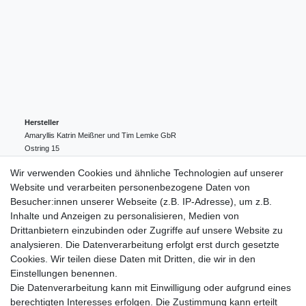
Hersteller
Amaryllis Katrin Meißner und Tim Lemke GbR
Ostring
15
24354
Kosel
Deutschland
Wir verwenden Cookies und ähnliche Technologien auf unserer
004943548099856
Website und verarbeiten personenbezogene Daten von
amaryllis-eckernfoerde@t-online.de
EU-Verantwortlicher
Besucher:innen unserer Webseite (z.B. IP-Adresse), um z.B.
Amaryllis Katrin Meißner und Tim Lemke GbR
Inhalte und Anzeigen zu personalisieren, Medien von
Ostring
15
Drittanbietern einzubinden oder Zugriffe auf unsere Website zu
24354
Kosel
Deutschland
analysieren. Die Datenverarbeitung erfolgt erst durch gesetzte
004943548099856
Cookies. Wir teilen diese Daten mit Dritten, die wir in den
amaryllis-eckernfoerde@t-online.de
Einstellungen benennen.
Die Datenverarbeitung kann mit Einwilligung oder aufgrund eines
berechtigten Interesses erfolgen. Die Zustimmung kann erteilt