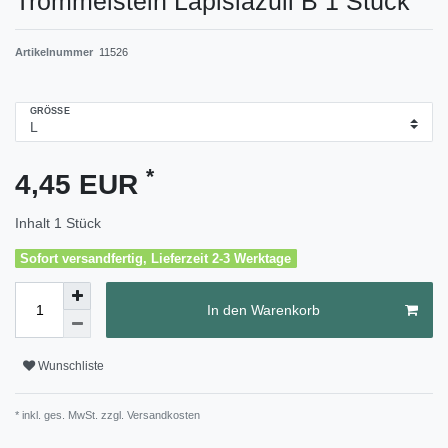
Trommelstein Lapislazuli B 1 Stück
Artikelnummer
11526
GRÖSSE
*
4,45 EUR
Inhalt
1
Stück
Sofort versandfertig, Lieferzeit 2-3 Werktage
In den Warenkorb
Wunschliste
* inkl. ges. MwSt. zzgl.
Versandkosten