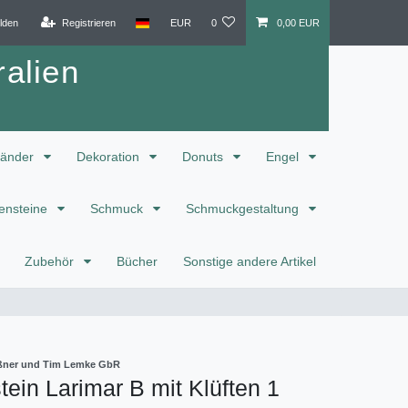
lden
Registrieren
EUR
0
0,00 EUR
alien
änder
Dekoration
Donuts
Engel
ensteine
Schmuck
Schmuckgestaltung
Zubehör
Bücher
Sonstige andere Artikel
eißner und Tim Lemke GbR
ein Larimar B mit Klüften 1