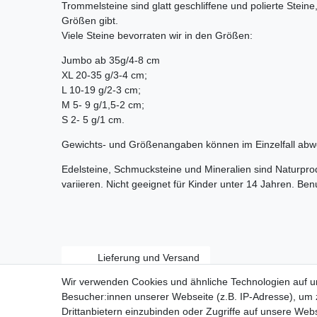
Trommelsteine sind glatt geschliffene und polierte Stein
Größen gibt.
Viele Steine bevorraten wir in den Größen:
Jumbo ab 35g/4-8 cm
XL 20-35 g/3-4 cm;
L 10-19 g/2-3 cm;
M 5- 9 g/1,5-2 cm;
S 2- 5 g/1 cm.
Gewichts- und Größenangaben können im Einzelfall abw
Edelsteine, Schmucksteine und Mineralien sind Naturpr
variieren. Nicht geeignet für Kinder unter 14 Jahren. Be
Lieferung und Versand
Wir verwenden Cookies und ähnliche Technologien auf 
Besucher:innen unserer Webseite (z.B. IP-Adresse), um z
Drittanbietern einzubinden oder Zugriffe auf unsere Webs