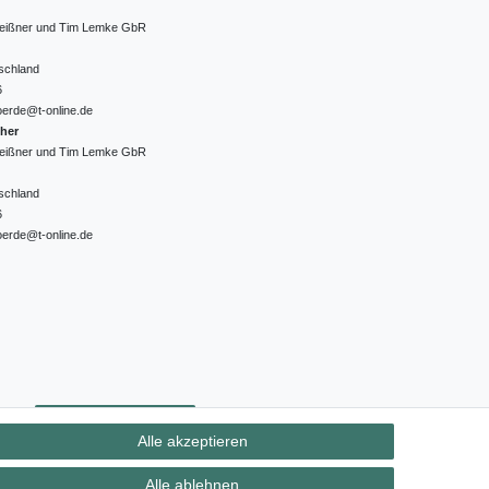
 Meißner und Tim Lemke GbR
schland
6
oerde@t-online.de
cher
 Meißner und Tim Lemke GbR
schland
6
oerde@t-online.de
ht
Kontakt
Vertrag widerrufen
Alle akzeptieren
Alle ablehnen