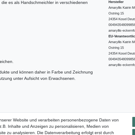
Hersteller
e, die es als Handschmeichler in verschiedenen
Amaryllis Katrin
Ostring
15
24354
Kosel
Deut
00494354809985
amaryllis-eckernf
EU-Verantwortli
Amaryllis Katrin
Ostring
15
24354
Kosel
Deut
00494354809985
eichen.
amaryllis-eckernf
odukte und können daher in Farbe und Zeichnung
nutzung unter Aufsicht von Erwachsenen.
Impressum
Daten­schutz­erklärung
AGB
Widerrufs­rec
unserer Website und verarbeiten personenbezogene Daten von
.B. Inhalte und Anzeigen zu personalisieren, Medien von
ite zu analysieren. Die Datenverarbeitung erfolgt erst durch