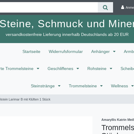
Anme
 Steine, Schmuck und Miner
versandkostenfreie Lieferung innerhalb Deutschlands ab 20 EUR
Startseite
Widerrufsformular
Anhänger
Armb
te Trommelsteine
Geschliffenes
Rohsteine
Scheib
Steinstränge
Trommelsteine
Wellness
tein Larimar B mit Klüften 1 Stück
Amaryllis Katrin M
Trommelst