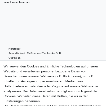
von Erwachsenen.
Hersteller
Amaryllis Katrin Meißner und Tim Lemke GbR
Ostring
15
24354
Kosel
Deutschland
Wir verwenden Cookies und ähnliche Technologien auf unserer
004943548099856
Website und verarbeiten personenbezogene Daten von
amaryllis-eckernfoerde@t-online.de
EU-Verantwortlicher
Besucher:innen unserer Webseite (z.B. IP-Adresse), um z.B.
Amaryllis Katrin Meißner und Tim Lemke GbR
Inhalte und Anzeigen zu personalisieren, Medien von
Ostring
15
Drittanbietern einzubinden oder Zugriffe auf unsere Website zu
24354
Kosel
Deutschland
analysieren. Die Datenverarbeitung erfolgt erst durch gesetzte
004943548099856
Cookies. Wir teilen diese Daten mit Dritten, die wir in den
amaryllis-eckernfoerde@t-online.de
Einstellungen benennen.