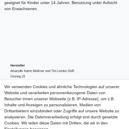
geeignet für Kinder unter 14 Jahren. Benutzung unter Aufsicht
von Erwachsenen.
Hersteller
Amaryllis Katrin Meißner und Tim Lemke GbR
Ostring
15
24354
Kosel
Deutschland
Wir verwenden Cookies und ähnliche Technologien auf unserer
004943548099856
Website und verarbeiten personenbezogene Daten von
amaryllis-eckernfoerde@t-online.de
EU-Verantwortlicher
Besucher:innen unserer Webseite (z.B. IP-Adresse), um z.B.
Amaryllis Katrin Meißner und Tim Lemke GbR
Inhalte und Anzeigen zu personalisieren, Medien von
Ostring
15
Drittanbietern einzubinden oder Zugriffe auf unsere Website zu
24354
Kosel
Deutschland
analysieren. Die Datenverarbeitung erfolgt erst durch gesetzte
004943548099856
Cookies. Wir teilen diese Daten mit Dritten, die wir in den
amaryllis-eckernfoerde@t-online.de