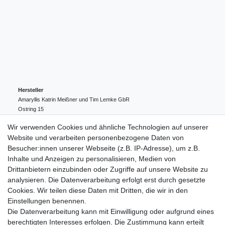
Hersteller
Amaryllis Katrin Meißner und Tim Lemke GbR
Ostring
15
24354
Kosel
Deutschland
Wir verwenden Cookies und ähnliche Technologien auf unserer
004943548099856
Website und verarbeiten personenbezogene Daten von
amaryllis-eckernfoerde@t-online.de
EU-Verantwortlicher
Besucher:innen unserer Webseite (z.B. IP-Adresse), um z.B.
Amaryllis Katrin Meißner und Tim Lemke GbR
Inhalte und Anzeigen zu personalisieren, Medien von
Ostring
15
Drittanbietern einzubinden oder Zugriffe auf unsere Website zu
24354
Kosel
Deutschland
analysieren. Die Datenverarbeitung erfolgt erst durch gesetzte
004943548099856
Cookies. Wir teilen diese Daten mit Dritten, die wir in den
amaryllis-eckernfoerde@t-online.de
Einstellungen benennen.
Die Datenverarbeitung kann mit Einwilligung oder aufgrund eines
berechtigten Interesses erfolgen. Die Zustimmung kann erteilt