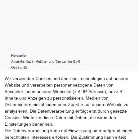
Hersteller
Amaryllis Katrin Meißner und Tim Lemke GbR
Ostring
15
24354
Kosel
Deutschland
Wir verwenden Cookies und ähnliche Technologien auf unserer
004943548099856
Website und verarbeiten personenbezogene Daten von
amaryllis-eckernfoerde@t-online.de
EU-Verantwortlicher
Besucher:innen unserer Webseite (z.B. IP-Adresse), um z.B.
Amaryllis Katrin Meißner und Tim Lemke GbR
Inhalte und Anzeigen zu personalisieren, Medien von
Ostring
15
Drittanbietern einzubinden oder Zugriffe auf unsere Website zu
24354
Kosel
Deutschland
analysieren. Die Datenverarbeitung erfolgt erst durch gesetzte
004943548099856
Cookies. Wir teilen diese Daten mit Dritten, die wir in den
amaryllis-eckernfoerde@t-online.de
Einstellungen benennen.
Die Datenverarbeitung kann mit Einwilligung oder aufgrund eines
berechtigten Interesses erfolgen. Die Zustimmung kann erteilt