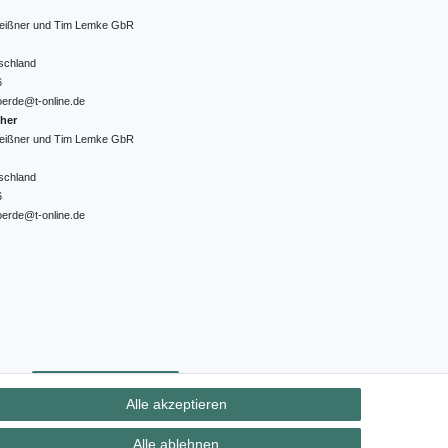
 Meißner und Tim Lemke GbR
schland
6
oerde@t-online.de
cher
 Meißner und Tim Lemke GbR
schland
6
oerde@t-online.de
ht
Kontakt
Vertrag widerrufen
Alle akzeptieren
Alle ablehnen