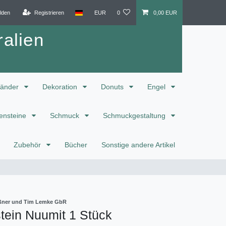
lden
Registrieren
EUR
0
0,00 EUR
alien
änder
Dekoration
Donuts
Engel
ensteine
Schmuck
Schmuckgestaltung
Zubehör
Bücher
Sonstige andere Artikel
eißner und Tim Lemke GbR
tein Nuumit 1 Stück