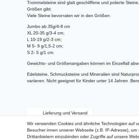
Trommelsteine sind glatt geschliffene und polierte Stein
Größen gibt.
Viele Steine bevorraten wir in den Größen:
Jumbo ab 35g/4-8 cm
XL 20-35 g/3-4 cm;
L 10-19 g/2-3 cm;
M 5- 9 g/1,5-2 cm;
S 2- 5 g/1 cm.
Gewichts- und Größenangaben können im Einzelfall abw
Edelsteine, Schmucksteine und Mineralien sind Naturpr
variieren. Nicht geeignet für Kinder unter 14 Jahren. Be
Lieferung und Versand
Wir verwenden Cookies und ähnliche Technologien auf 
Besucher:innen unserer Webseite (z.B. IP-Adresse), um z
Drittanbietern einzubinden oder Zugriffe auf unsere Webs