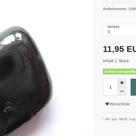
Artikelnummer
1186
GRÖSSE
11,95 
Inhalt
1
Stück
Sofort versandfer
Wunschliste
* inkl. ges. MwSt. zzgl.