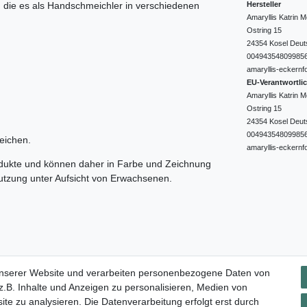
Hersteller
e, die es als Handschmeichler in verschiedenen
Amaryllis Katrin
Ostring
15
24354
Kosel
Deut
00494354809985
amaryllis-eckernf
EU-Verantwortli
Amaryllis Katrin
Ostring
15
24354
Kosel
Deut
00494354809985
eichen.
amaryllis-eckernf
odukte und können daher in Farbe und Zeichnung
nutzung unter Aufsicht von Erwachsenen.
Impressum
Daten­schutz­erklärung
AGB
Widerrufs­rec
unserer Website und verarbeiten personenbezogene Daten von
.B. Inhalte und Anzeigen zu personalisieren, Medien von
ite zu analysieren. Die Datenverarbeitung erfolgt erst durch