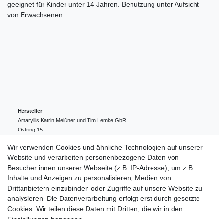
geeignet für Kinder unter 14 Jahren. Benutzung unter Aufsicht
von Erwachsenen.
Hersteller
Amaryllis Katrin Meißner und Tim Lemke GbR
Ostring
15
24354
Kosel
Deutschland
Wir verwenden Cookies und ähnliche Technologien auf unserer
004943548099856
Website und verarbeiten personenbezogene Daten von
amaryllis-eckernfoerde@t-online.de
EU-Verantwortlicher
Besucher:innen unserer Webseite (z.B. IP-Adresse), um z.B.
Amaryllis Katrin Meißner und Tim Lemke GbR
Inhalte und Anzeigen zu personalisieren, Medien von
Ostring
15
Drittanbietern einzubinden oder Zugriffe auf unsere Website zu
24354
Kosel
Deutschland
analysieren. Die Datenverarbeitung erfolgt erst durch gesetzte
004943548099856
Cookies. Wir teilen diese Daten mit Dritten, die wir in den
amaryllis-eckernfoerde@t-online.de