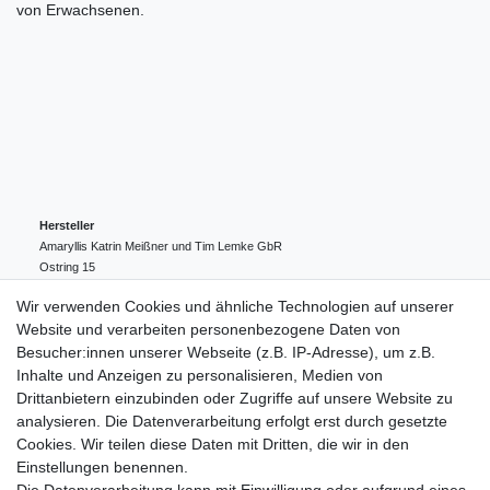
von Erwachsenen.
Hersteller
Amaryllis Katrin Meißner und Tim Lemke GbR
Ostring
15
24354
Kosel
Deutschland
Wir verwenden Cookies und ähnliche Technologien auf unserer
004943548099856
Website und verarbeiten personenbezogene Daten von
amaryllis-eckernfoerde@t-online.de
EU-Verantwortlicher
Besucher:innen unserer Webseite (z.B. IP-Adresse), um z.B.
Amaryllis Katrin Meißner und Tim Lemke GbR
Inhalte und Anzeigen zu personalisieren, Medien von
Ostring
15
Drittanbietern einzubinden oder Zugriffe auf unsere Website zu
24354
Kosel
Deutschland
analysieren. Die Datenverarbeitung erfolgt erst durch gesetzte
004943548099856
Cookies. Wir teilen diese Daten mit Dritten, die wir in den
amaryllis-eckernfoerde@t-online.de
Einstellungen benennen.