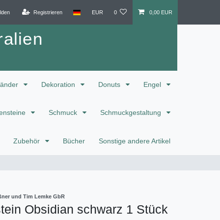
lden
Registrieren
EUR
0
0,00 EUR
alien
änder
Dekoration
Donuts
Engel
ensteine
Schmuck
Schmuckgestaltung
Zubehör
Bücher
Sonstige andere Artikel
eißner und Tim Lemke GbR
tein Obsidian schwarz 1 Stück