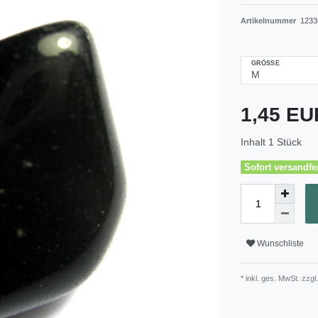
Artikelnummer
1233
GRÖSSE
1,45 E
Inhalt
1
Stück
Sofort versandfer
Wunschliste
* inkl. ges. MwSt. zzgl.