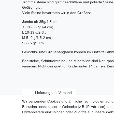
Trommelsteine sind glatt geschliffene und polierte Stein
Größen gibt.
Viele Steine bevorraten wir in den Größen:
Jumbo ab 35g/4-8 cm
XL 20-35 g/3-4 cm;
L 10-19 g/2-3 cm;
M 5- 9 g/1,5-2 cm;
S 2- 5 g/1 cm.
Gewichts- und Größenangaben können im Einzelfall abw
Edelsteine, Schmucksteine und Mineralien sind Naturpr
variieren. Nicht geeignet für Kinder unter 14 Jahren. Be
Lieferung und Versand
Wir verwenden Cookies und ähnliche Technologien auf 
Besucher:innen unserer Webseite (z.B. IP-Adresse), um z
Drittanbietern einzubinden oder Zugriffe auf unsere Webs