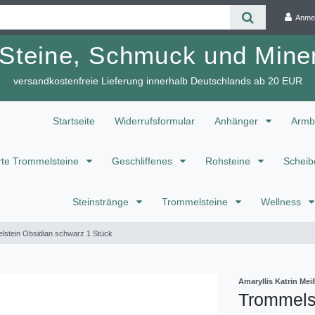
Anme
 Steine, Schmuck und Miner
versandkostenfreie Lieferung innerhalb Deutschlands ab 20 EUR
Startseite
Widerrufsformular
Anhänger
Armb
te Trommelsteine
Geschliffenes
Rohsteine
Scheib
Steinstränge
Trommelsteine
Wellness
lstein Obsidian schwarz 1 Stück
Amaryllis Katrin M
Trommels