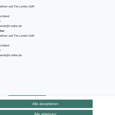
 Meißner und Tim Lemke GbR
schland
6
oerde@t-online.de
cher
 Meißner und Tim Lemke GbR
schland
6
oerde@t-online.de
ht
Kontakt
Vertrag widerrufen
Alle akzeptieren
Alle ablehnen