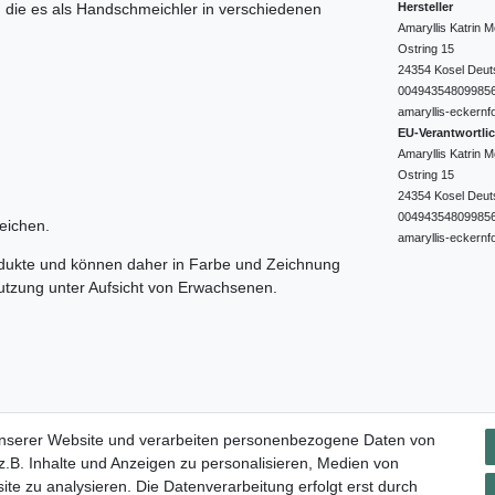
Hersteller
e, die es als Handschmeichler in verschiedenen
Amaryllis Katrin
Ostring
15
24354
Kosel
Deut
00494354809985
amaryllis-eckernf
EU-Verantwortli
Amaryllis Katrin
Ostring
15
24354
Kosel
Deut
00494354809985
eichen.
amaryllis-eckernf
odukte und können daher in Farbe und Zeichnung
nutzung unter Aufsicht von Erwachsenen.
Impressum
Daten­schutz­erklärung
AGB
Widerrufs­rec
unserer Website und verarbeiten personenbezogene Daten von
.B. Inhalte und Anzeigen zu personalisieren, Medien von
ite zu analysieren. Die Datenverarbeitung erfolgt erst durch