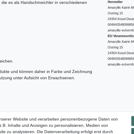
Hersteller
e, die es als Handschmeichler in verschiedenen
Amaryllis Katrin
Ostring
15
24354
Kosel
Deut
00494354809985
amaryllis-eckernf
EU-Verantwortli
Amaryllis Katrin
Ostring
15
24354
Kosel
Deut
00494354809985
eichen.
amaryllis-eckernf
odukte und können daher in Farbe und Zeichnung
nutzung unter Aufsicht von Erwachsenen.
Impressum
Daten­schutz­erklärung
AGB
Widerrufs­rec
unserer Website und verarbeiten personenbezogene Daten von
.B. Inhalte und Anzeigen zu personalisieren, Medien von
ite zu analysieren. Die Datenverarbeitung erfolgt erst durch