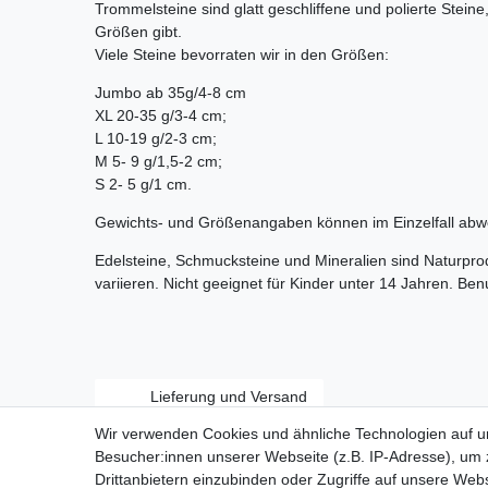
Trommelsteine sind glatt geschliffene und polierte Stein
Größen gibt.
Viele Steine bevorraten wir in den Größen:
Jumbo ab 35g/4-8 cm
XL 20-35 g/3-4 cm;
L 10-19 g/2-3 cm;
M 5- 9 g/1,5-2 cm;
S 2- 5 g/1 cm.
Gewichts- und Größenangaben können im Einzelfall abw
Edelsteine, Schmucksteine und Mineralien sind Naturpr
variieren. Nicht geeignet für Kinder unter 14 Jahren. Be
Lieferung und Versand
Wir verwenden Cookies und ähnliche Technologien auf 
Besucher:innen unserer Webseite (z.B. IP-Adresse), um z
Drittanbietern einzubinden oder Zugriffe auf unsere Webs