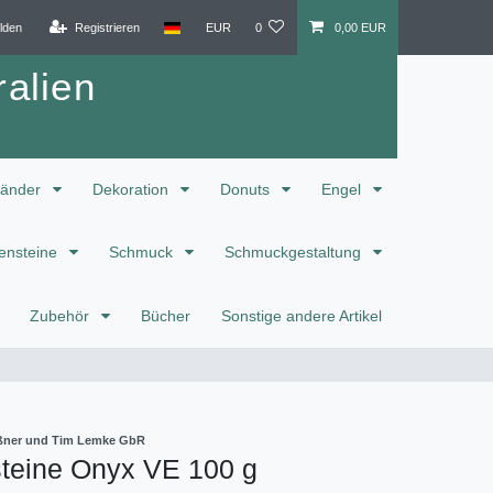
lden
Registrieren
EUR
0
0,00 EUR
alien
änder
Dekoration
Donuts
Engel
ensteine
Schmuck
Schmuckgestaltung
Zubehör
Bücher
Sonstige andere Artikel
eißner und Tim Lemke GbR
teine Onyx VE 100 g