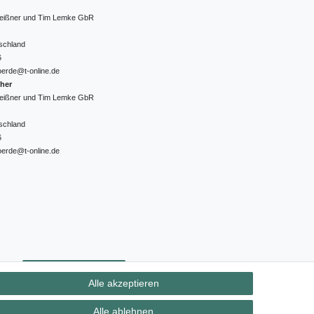
 Meißner und Tim Lemke GbR
schland
6
oerde@t-online.de
cher
 Meißner und Tim Lemke GbR
schland
6
oerde@t-online.de
ht
Kontakt
Vertrag widerrufen
Alle akzeptieren
Alle ablehnen