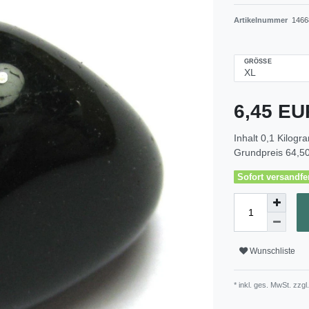
Artikelnummer
1466
GRÖSSE
6,45 E
Inhalt
0,1
Kilogr
Grundpreis
64,50
Sofort versandfer
Wunschliste
* inkl. ges. MwSt. zzgl.