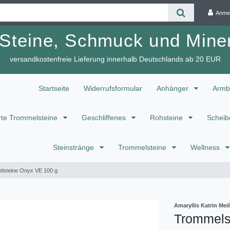
Anme
 Steine, Schmuck und Miner
versandkostenfreie Lieferung innerhalb Deutschlands ab 20 EUR
Startseite
Widerrufsformular
Anhänger
Armb
te Trommelsteine
Geschliffenes
Rohsteine
Scheib
Steinstränge
Trommelsteine
Wellness
lsteine Onyx VE 100 g
Amaryllis Katrin M
Trommels