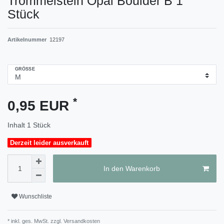
Trommelstein Opal Boulder B 1
Stück
Artikelnummer
12197
GRÖSSE
*
0,95 EUR
Inhalt
1
Stück
Derzeit leider ausverkauft
In den Warenkorb
Wunschliste
* inkl. ges. MwSt. zzgl.
Versandkosten