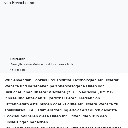
von Erwachsenen.
Hersteller
Amaryllis Katrin Meißner und Tim Lemke GbR
Ostring
15
24354
Kosel
Deutschland
Wir verwenden Cookies und ähnliche Technologien auf unserer
004943548099856
Website und verarbeiten personenbezogene Daten von
amaryllis-eckernfoerde@t-online.de
EU-Verantwortlicher
Besucher:innen unserer Webseite (z.B. IP-Adresse), um z.B.
Amaryllis Katrin Meißner und Tim Lemke GbR
Inhalte und Anzeigen zu personalisieren, Medien von
Ostring
15
Drittanbietern einzubinden oder Zugriffe auf unsere Website zu
24354
Kosel
Deutschland
analysieren. Die Datenverarbeitung erfolgt erst durch gesetzte
004943548099856
Cookies. Wir teilen diese Daten mit Dritten, die wir in den
amaryllis-eckernfoerde@t-online.de
Einstellungen benennen.