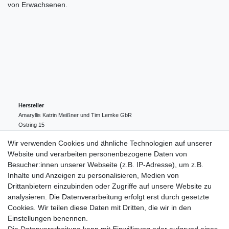
von Erwachsenen.
Hersteller
Amaryllis Katrin Meißner und Tim Lemke GbR
Ostring
15
24354
Kosel
Deutschland
Wir verwenden Cookies und ähnliche Technologien auf unserer
004943548099856
Website und verarbeiten personenbezogene Daten von
amaryllis-eckernfoerde@t-online.de
EU-Verantwortlicher
Besucher:innen unserer Webseite (z.B. IP-Adresse), um z.B.
Amaryllis Katrin Meißner und Tim Lemke GbR
Inhalte und Anzeigen zu personalisieren, Medien von
Ostring
15
Drittanbietern einzubinden oder Zugriffe auf unsere Website zu
24354
Kosel
Deutschland
analysieren. Die Datenverarbeitung erfolgt erst durch gesetzte
004943548099856
Cookies. Wir teilen diese Daten mit Dritten, die wir in den
amaryllis-eckernfoerde@t-online.de
Einstellungen benennen.