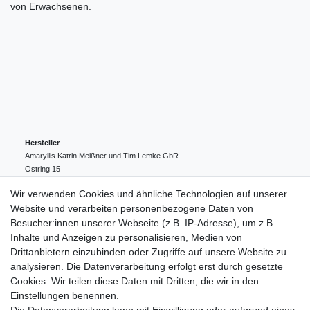
von Erwachsenen.
Hersteller
Amaryllis Katrin Meißner und Tim Lemke GbR
Ostring
15
24354
Kosel
Deutschland
Wir verwenden Cookies und ähnliche Technologien auf unserer
004943548099856
Website und verarbeiten personenbezogene Daten von
amaryllis-eckernfoerde@t-online.de
EU-Verantwortlicher
Besucher:innen unserer Webseite (z.B. IP-Adresse), um z.B.
Amaryllis Katrin Meißner und Tim Lemke GbR
Inhalte und Anzeigen zu personalisieren, Medien von
Ostring
15
Drittanbietern einzubinden oder Zugriffe auf unsere Website zu
24354
Kosel
Deutschland
analysieren. Die Datenverarbeitung erfolgt erst durch gesetzte
004943548099856
Cookies. Wir teilen diese Daten mit Dritten, die wir in den
amaryllis-eckernfoerde@t-online.de
Einstellungen benennen.