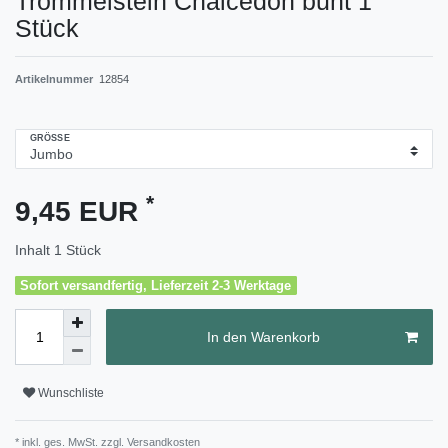
Trommelstein Chalcedon bunt 1
Stück
Artikelnummer
12854
GRÖSSE
*
9,45 EUR
Inhalt
1
Stück
Sofort versandfertig, Lieferzeit 2-3 Werktage
In den Warenkorb
Wunschliste
* inkl. ges. MwSt. zzgl.
Versandkosten