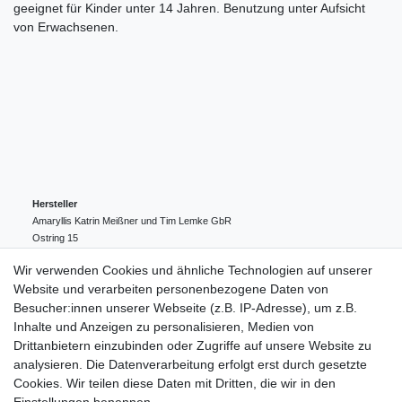
geeignet für Kinder unter 14 Jahren. Benutzung unter Aufsicht
von Erwachsenen.
Hersteller
Amaryllis Katrin Meißner und Tim Lemke GbR
Ostring
15
24354
Kosel
Deutschland
Wir verwenden Cookies und ähnliche Technologien auf unserer
004943548099856
Website und verarbeiten personenbezogene Daten von
amaryllis-eckernfoerde@t-online.de
EU-Verantwortlicher
Besucher:innen unserer Webseite (z.B. IP-Adresse), um z.B.
Amaryllis Katrin Meißner und Tim Lemke GbR
Inhalte und Anzeigen zu personalisieren, Medien von
Ostring
15
Drittanbietern einzubinden oder Zugriffe auf unsere Website zu
24354
Kosel
Deutschland
analysieren. Die Datenverarbeitung erfolgt erst durch gesetzte
004943548099856
Cookies. Wir teilen diese Daten mit Dritten, die wir in den
amaryllis-eckernfoerde@t-online.de