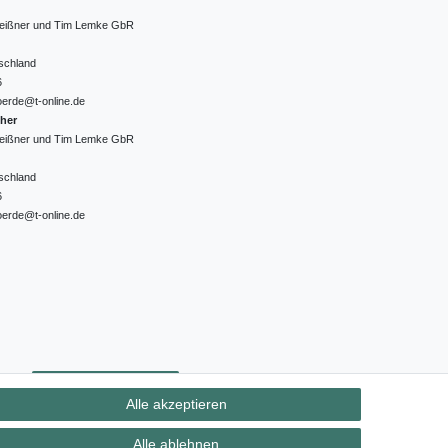
 Meißner und Tim Lemke GbR
schland
6
oerde@t-online.de
cher
 Meißner und Tim Lemke GbR
schland
6
oerde@t-online.de
ht
Kontakt
Vertrag widerrufen
Alle akzeptieren
Alle ablehnen