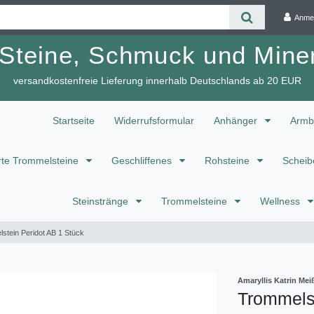
Anme
 Steine, Schmuck und Miner
versandkostenfreie Lieferung innerhalb Deutschlands ab 20 EUR
Startseite
Widerrufsformular
Anhänger
Armb
te Trommelsteine
Geschliffenes
Rohsteine
Scheib
Steinstränge
Trommelsteine
Wellness
stein Peridot AB 1 Stück
Amaryllis Katrin M
Trommelst