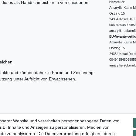
Hersteller
e, die es als Handschmeichler in verschiedenen
Amaryllis Katrin
Ostring
15
24354
Kosel
Deut
00494354809985
amaryllis-eckernf
EU-Verantwortli
Amaryllis Katrin
Ostring
15
24354
Kosel
Deut
00494354809985
eichen.
amaryllis-eckernf
odukte und können daher in Farbe und Zeichnung
nutzung unter Aufsicht von Erwachsenen.
Impressum
Daten­schutz­erklärung
AGB
Widerrufs­rec
unserer Website und verarbeiten personenbezogene Daten von
.B. Inhalte und Anzeigen zu personalisieren, Medien von
ite zu analysieren. Die Datenverarbeitung erfolgt erst durch