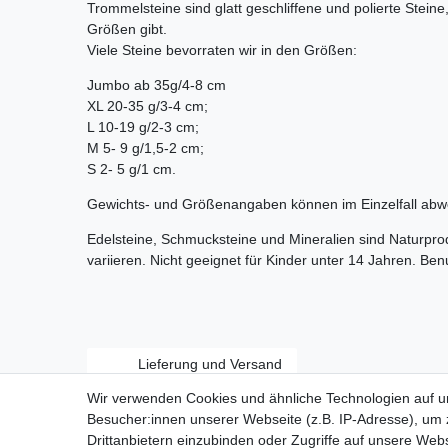
Trommelsteine sind glatt geschliffene und polierte Stein
Größen gibt.
Viele Steine bevorraten wir in den Größen:
Jumbo ab 35g/4-8 cm
XL 20-35 g/3-4 cm;
L 10-19 g/2-3 cm;
M 5- 9 g/1,5-2 cm;
S 2- 5 g/1 cm.
Gewichts- und Größenangaben können im Einzelfall abw
Edelsteine, Schmucksteine und Mineralien sind Naturpr
variieren. Nicht geeignet für Kinder unter 14 Jahren. Be
Lieferung und Versand
Wir verwenden Cookies und ähnliche Technologien auf 
Besucher:innen unserer Webseite (z.B. IP-Adresse), um z
Drittanbietern einzubinden oder Zugriffe auf unsere Webs