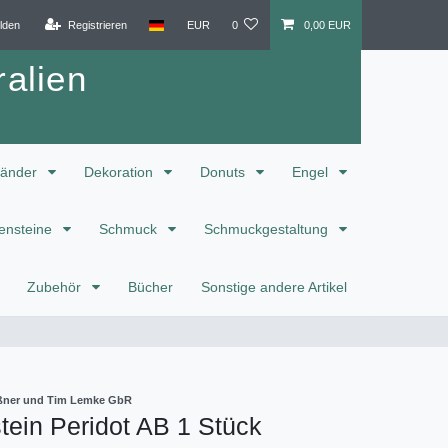
lden
Registrieren
EUR
0
0,00 EUR
alien
änder
Dekoration
Donuts
Engel
ensteine
Schmuck
Schmuckgestaltung
Zubehör
Bücher
Sonstige andere Artikel
eißner und Tim Lemke GbR
ein Peridot AB 1 Stück