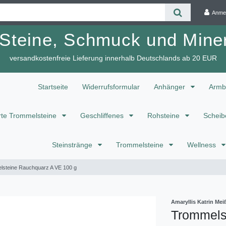
Anme
 Steine, Schmuck und Miner
versandkostenfreie Lieferung innerhalb Deutschlands ab 20 EUR
Startseite
Widerrufsformular
Anhänger
Armb
te Trommelsteine
Geschliffenes
Rohsteine
Scheib
Steinstränge
Trommelsteine
Wellness
steine Rauchquarz A VE 100 g
Amaryllis Katrin M
Trommels