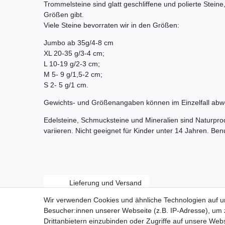
Trommelsteine sind glatt geschliffene und polierte Stein
Größen gibt.
Viele Steine bevorraten wir in den Größen:
Jumbo ab 35g/4-8 cm
XL 20-35 g/3-4 cm;
L 10-19 g/2-3 cm;
M 5- 9 g/1,5-2 cm;
S 2- 5 g/1 cm.
Gewichts- und Größenangaben können im Einzelfall abw
Edelsteine, Schmucksteine und Mineralien sind Naturpr
variieren. Nicht geeignet für Kinder unter 14 Jahren. Be
Lieferung und Versand
Wir verwenden Cookies und ähnliche Technologien auf 
Besucher:innen unserer Webseite (z.B. IP-Adresse), um z
Drittanbietern einzubinden oder Zugriffe auf unsere Webs