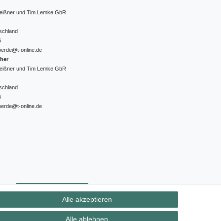
 Meißner und Tim Lemke GbR
schland
6
oerde@t-online.de
cher
 Meißner und Tim Lemke GbR
schland
6
oerde@t-online.de
ht
Kontakt
Vertrag widerrufen
Alle akzeptieren
Alle ablehnen