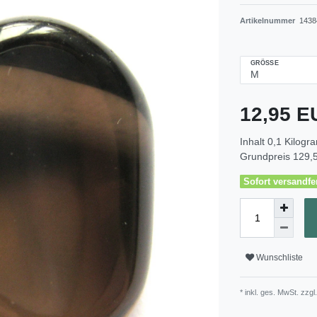
Artikelnummer
1438
GRÖSSE
12,95 
Inhalt
0,1
Kilogr
Grundpreis
129,5
Sofort versandfer
Wunschliste
* inkl. ges. MwSt. zzgl.