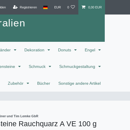
lden
Registrieren
EUR
0
0,00 EUR
alien
änder
Dekoration
Donuts
Engel
ensteine
Schmuck
Schmuckgestaltung
Zubehör
Bücher
Sonstige andere Artikel
eißner und Tim Lemke GbR
teine Rauchquarz A VE 100 g