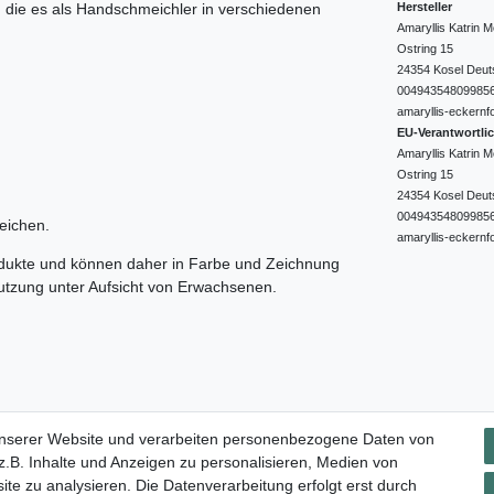
Hersteller
e, die es als Handschmeichler in verschiedenen
Amaryllis Katrin
Ostring
15
24354
Kosel
Deut
00494354809985
amaryllis-eckernf
EU-Verantwortli
Amaryllis Katrin
Ostring
15
24354
Kosel
Deut
00494354809985
eichen.
amaryllis-eckernf
odukte und können daher in Farbe und Zeichnung
nutzung unter Aufsicht von Erwachsenen.
Impressum
Daten­schutz­erklärung
AGB
Widerrufs­rec
unserer Website und verarbeiten personenbezogene Daten von
.B. Inhalte und Anzeigen zu personalisieren, Medien von
ite zu analysieren. Die Datenverarbeitung erfolgt erst durch