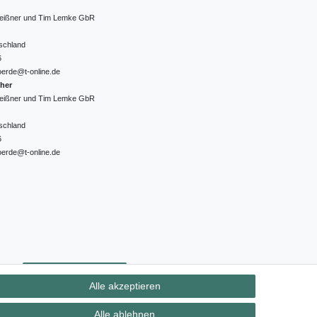
 Meißner und Tim Lemke GbR
schland
6
oerde@t-online.de
cher
 Meißner und Tim Lemke GbR
schland
6
oerde@t-online.de
ht
Kontakt
Vertrag widerrufen
Alle akzeptieren
Alle ablehnen