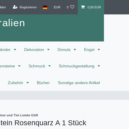
lden
Registrieren
EUR
0
0,00 EUR
alien
änder
Dekoration
Donuts
Engel
ensteine
Schmuck
Schmuckgestaltung
Zubehör
Bücher
Sonstige andere Artikel
eißner und Tim Lemke GbR
tein Rosenquarz A 1 Stück