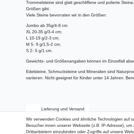
Trommelsteine sind glatt geschliffene und polierte Stein
Größen gibt.
Viele Steine bevorraten wir in den Größen:
Jumbo ab 35g/4-8 cm
XL 20-35 g/3-4 cm;
L 10-19 g/2-3 cm;
M 5- 9 g/1,5-2 cm;
S 2- 5 g/1 cm.
Gewichts- und Größenangaben können im Einzelfall abw
Edelsteine, Schmucksteine und Mineralien sind Naturpr
variieren. Nicht geeignet für Kinder unter 14 Jahren. Be
Lieferung und Versand
Wir verwenden Cookies und ähnliche Technologien auf 
Besucher:innen unserer Webseite (z.B. IP-Adresse), um z
Drittanbietern einzubinden oder Zugriffe auf unsere Webs