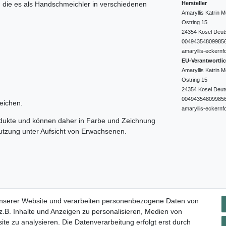
Hersteller
e, die es als Handschmeichler in verschiedenen
Amaryllis Katrin
Ostring
15
24354
Kosel
Deut
00494354809985
amaryllis-eckernf
EU-Verantwortli
Amaryllis Katrin
Ostring
15
24354
Kosel
Deut
00494354809985
eichen.
amaryllis-eckernf
odukte und können daher in Farbe und Zeichnung
nutzung unter Aufsicht von Erwachsenen.
Impressum
Daten­schutz­erklärung
AGB
Widerrufs­rec
unserer Website und verarbeiten personenbezogene Daten von
.B. Inhalte und Anzeigen zu personalisieren, Medien von
ite zu analysieren. Die Datenverarbeitung erfolgt erst durch