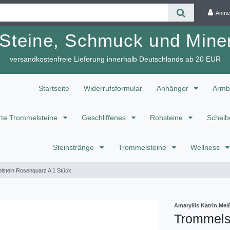
Anme
 Steine, Schmuck und Miner
versandkostenfreie Lieferung innerhalb Deutschlands ab 20 EUR
Startseite
Widerrufsformular
Anhänger
Armb
te Trommelsteine
Geschliffenes
Rohsteine
Scheib
Steinstränge
Trommelsteine
Wellness
stein Rosenquarz A 1 Stück
Amaryllis Katrin M
Trommels