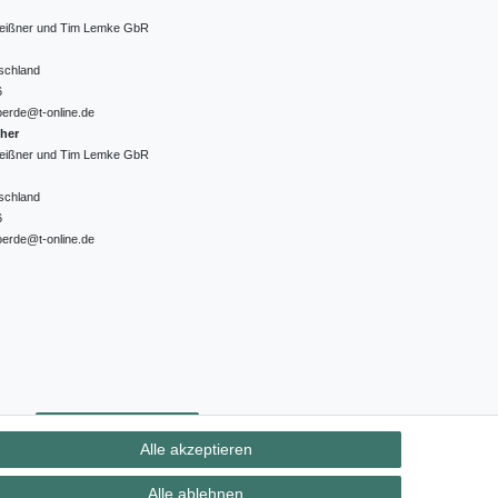
 Meißner und Tim Lemke GbR
schland
6
oerde@t-online.de
cher
 Meißner und Tim Lemke GbR
schland
6
oerde@t-online.de
ht
Kontakt
Vertrag widerrufen
Alle akzeptieren
Alle ablehnen