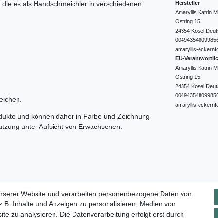
Hersteller
e, die es als Handschmeichler in verschiedenen
Amaryllis Katrin
Ostring
15
24354
Kosel
Deut
00494354809985
amaryllis-eckernf
EU-Verantwortli
Amaryllis Katrin
Ostring
15
24354
Kosel
Deut
00494354809985
eichen.
amaryllis-eckernf
odukte und können daher in Farbe und Zeichnung
nutzung unter Aufsicht von Erwachsenen.
Impressum
Daten­schutz­erklärung
AGB
Widerrufs­rec
unserer Website und verarbeiten personenbezogene Daten von
.B. Inhalte und Anzeigen zu personalisieren, Medien von
ite zu analysieren. Die Datenverarbeitung erfolgt erst durch