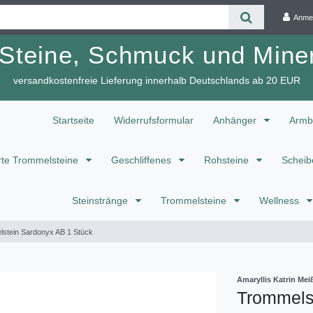
Anme
 Steine, Schmuck und Miner
versandkostenfreie Lieferung innerhalb Deutschlands ab 20 EUR
Startseite
Widerrufsformular
Anhänger
Armb
te Trommelsteine
Geschliffenes
Rohsteine
Scheib
Steinstränge
Trommelsteine
Wellness
stein Sardonyx AB 1 Stück
Amaryllis Katrin M
Trommels