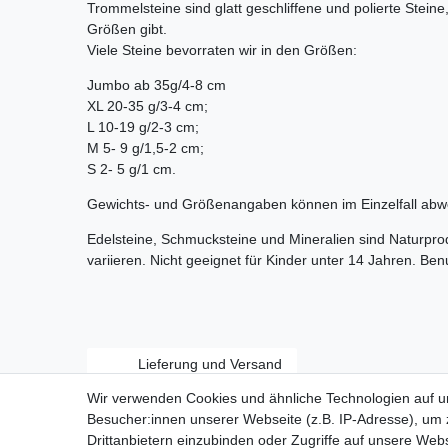
Trommelsteine sind glatt geschliffene und polierte Stein
Größen gibt.
Viele Steine bevorraten wir in den Größen:
Jumbo ab 35g/4-8 cm
XL 20-35 g/3-4 cm;
L 10-19 g/2-3 cm;
M 5- 9 g/1,5-2 cm;
S 2- 5 g/1 cm.
Gewichts- und Größenangaben können im Einzelfall abw
Edelsteine, Schmucksteine und Mineralien sind Naturpr
variieren. Nicht geeignet für Kinder unter 14 Jahren. Be
Lieferung und Versand
Wir verwenden Cookies und ähnliche Technologien auf 
Besucher:innen unserer Webseite (z.B. IP-Adresse), um z
Drittanbietern einzubinden oder Zugriffe auf unsere Webs