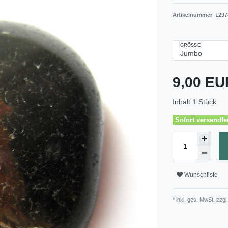
Artikelnummer
1297
GRÖSSE
9,00 E
Inhalt
1
Stück
Sofort versandfer
Wunschliste
* inkl. ges. MwSt. zzgl.