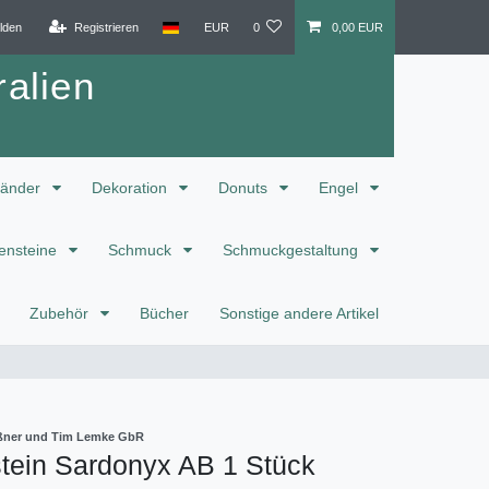
lden
Registrieren
EUR
0
0,00 EUR
alien
änder
Dekoration
Donuts
Engel
ensteine
Schmuck
Schmuckgestaltung
Zubehör
Bücher
Sonstige andere Artikel
eißner und Tim Lemke GbR
tein Sardonyx AB 1 Stück