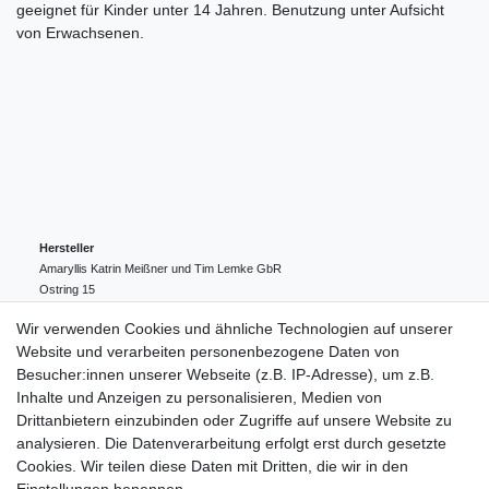
geeignet für Kinder unter 14 Jahren. Benutzung unter Aufsicht
von Erwachsenen.
Hersteller
Amaryllis Katrin Meißner und Tim Lemke GbR
Ostring
15
24354
Kosel
Deutschland
Wir verwenden Cookies und ähnliche Technologien auf unserer
004943548099856
Website und verarbeiten personenbezogene Daten von
amaryllis-eckernfoerde@t-online.de
EU-Verantwortlicher
Besucher:innen unserer Webseite (z.B. IP-Adresse), um z.B.
Amaryllis Katrin Meißner und Tim Lemke GbR
Inhalte und Anzeigen zu personalisieren, Medien von
Ostring
15
Drittanbietern einzubinden oder Zugriffe auf unsere Website zu
24354
Kosel
Deutschland
analysieren. Die Datenverarbeitung erfolgt erst durch gesetzte
004943548099856
Cookies. Wir teilen diese Daten mit Dritten, die wir in den
amaryllis-eckernfoerde@t-online.de