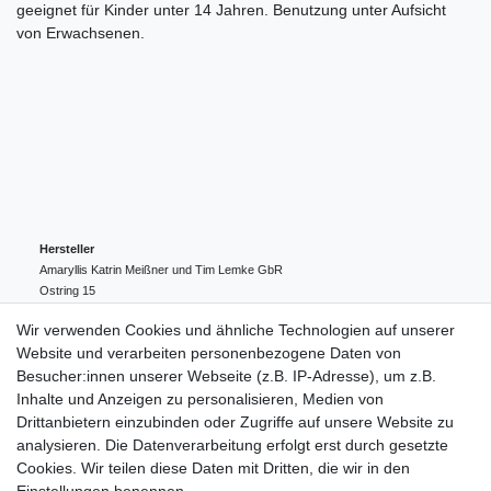
geeignet für Kinder unter 14 Jahren. Benutzung unter Aufsicht
von Erwachsenen.
Hersteller
Amaryllis Katrin Meißner und Tim Lemke GbR
Ostring
15
24354
Kosel
Deutschland
Wir verwenden Cookies und ähnliche Technologien auf unserer
004943548099856
Website und verarbeiten personenbezogene Daten von
amaryllis-eckernfoerde@t-online.de
EU-Verantwortlicher
Besucher:innen unserer Webseite (z.B. IP-Adresse), um z.B.
Amaryllis Katrin Meißner und Tim Lemke GbR
Inhalte und Anzeigen zu personalisieren, Medien von
Ostring
15
Drittanbietern einzubinden oder Zugriffe auf unsere Website zu
24354
Kosel
Deutschland
analysieren. Die Datenverarbeitung erfolgt erst durch gesetzte
004943548099856
Cookies. Wir teilen diese Daten mit Dritten, die wir in den
amaryllis-eckernfoerde@t-online.de