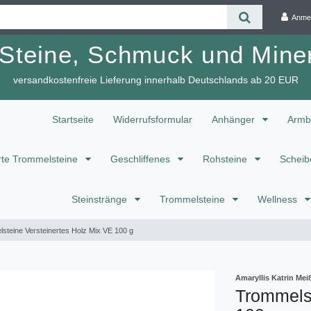
Anme
 Steine, Schmuck und Miner
versandkostenfreie Lieferung innerhalb Deutschlands ab 20 EUR
Startseite
Widerrufsformular
Anhänger
Armb
te Trommelsteine
Geschliffenes
Rohsteine
Scheib
Steinstränge
Trommelsteine
Wellness
steine Versteinertes Holz Mix VE 100 g
Amaryllis Katrin M
Trommelst