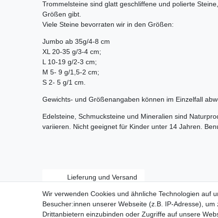
Trommelsteine sind glatt geschliffene und polierte Stein
Größen gibt.
Viele Steine bevorraten wir in den Größen:
Jumbo ab 35g/4-8 cm
XL 20-35 g/3-4 cm;
L 10-19 g/2-3 cm;
M 5- 9 g/1,5-2 cm;
S 2- 5 g/1 cm.
Gewichts- und Größenangaben können im Einzelfall abw
Edelsteine, Schmucksteine und Mineralien sind Naturpr
variieren. Nicht geeignet für Kinder unter 14 Jahren. Be
Lieferung und Versand
Wir verwenden Cookies und ähnliche Technologien auf 
Besucher:innen unserer Webseite (z.B. IP-Adresse), um z
Drittanbietern einzubinden oder Zugriffe auf unsere Webs