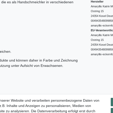
Hersteller
e, die es als Handschmeichler in verschiedenen
Amaryllis Katrin
Ostring
15
24354
Kosel
Deut
00494354809985
amaryllis-eckernf
EU-Verantwortli
Amaryllis Katrin
Ostring
15
24354
Kosel
Deut
00494354809985
eichen.
amaryllis-eckernf
odukte und können daher in Farbe und Zeichnung
nutzung unter Aufsicht von Erwachsenen.
Impressum
Daten­schutz­erklärung
AGB
Widerrufs­rec
unserer Website und verarbeiten personenbezogene Daten von
.B. Inhalte und Anzeigen zu personalisieren, Medien von
ite zu analysieren. Die Datenverarbeitung erfolgt erst durch