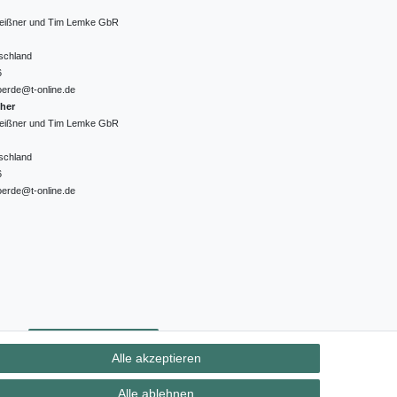
 Meißner und Tim Lemke GbR
schland
6
oerde@t-online.de
cher
 Meißner und Tim Lemke GbR
schland
6
oerde@t-online.de
ht
Kontakt
Vertrag widerrufen
Alle akzeptieren
Alle ablehnen