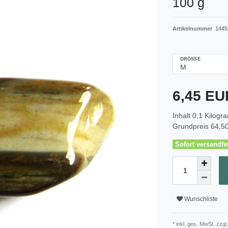
100 g
Artikelnummer
1445
GRÖSSE
6,45 E
Inhalt
0,1
Kilogr
Grundpreis
64,50
Sofort versandfer
Wunschliste
* inkl. ges. MwSt. zzgl.