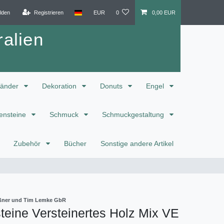
lden
Registrieren
EUR
0
0,00 EUR
alien
änder
Dekoration
Donuts
Engel
ensteine
Schmuck
Schmuckgestaltung
Zubehör
Bücher
Sonstige andere Artikel
eißner und Tim Lemke GbR
eine Versteinertes Holz Mix VE